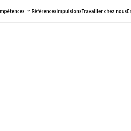
Vue d'ensemble
mpétences
Références
Impulsions
Travailler chez nous
E