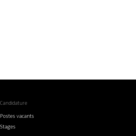
Candidature
Postes vacants
Stages