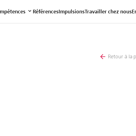
Vue d'ensemble
mpétences
Références
Impulsions
Travailler chez nous
E
Retour à la 