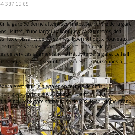
44 387 15 65
, la gare de Berne atteint ses limites. Au centre de la gare,
ns "Mitte", d'une largeur allant jusqu'à 80 mètres, doit
les flux croissants de personnes. Il permet deux nouveaux
t les trajets vers les quais et dessert la nouvelle gare
 de services augmentent l'attractivité de la gare. Le hall
our et tous les quais seront accessibles aux personnes à
dérale est difficile à égaler en termes de défis : La
 publiques souterraines se fait sans interruption de
ent à la nouvelle gare souterraine de RBS, le deuxième grand
ne.