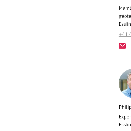
Membr
géote
Essli
+41 
Phil
Exper
Essli