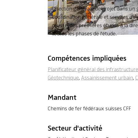
Direction générale de projet dans un
Coordination générale et services d'ing
œuvre, des premières études à la dire
toutes les phases de l'étude.
Compétences impliquées
Planificateur général des infrastructur
Géotechnique
,
Assainissement urbain
,
C
Mandant
Chemins de fer fédéraux suisses CFF
Secteur d'activité