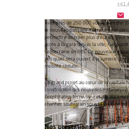
+41 
Avec près de 250 000 voyageurs par jour
le nouveau passage inférieur pour piéto
permettre de créer plus d'espace pour 
accès à la gare depuis la ville, raccourci
souterraine de RBS. De nouveaux espaces
des quais sera ouvert à la lumière du j
mobilité réduite.
Ce grand projet au cœur de la capitale fé
construction des nouvelles installations
l'exploitation ferroviaire et parallèlem
chantier souterrain sous la gare de Ber
Nos prestations