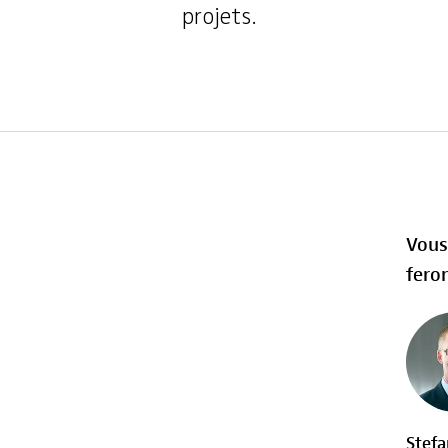
projets.
Vous
feron
Stef