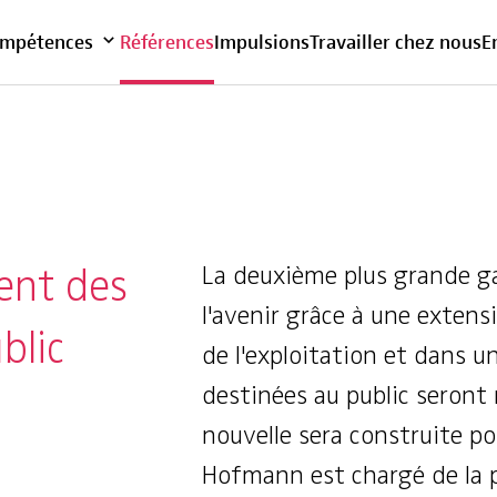
Vue d'ensemble
mpétences
Références
Impulsions
Travailler chez nous
E
ent des
La deuxième plus grande ga
l'avenir grâce à une exten
blic
de l'exploitation et dans un
destinées au public seront
nouvelle sera construite pou
Hofmann est chargé de la p