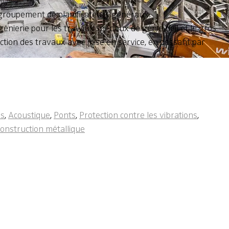
 groupement de planificateurs généraux.
énierie pour les travaux spéciaux de génie civil et le gros
ction des travaux avec mise en service, en passant par
es
,
Acoustique
,
Ponts
,
Protection contre les vibrations
,
onstruction métallique