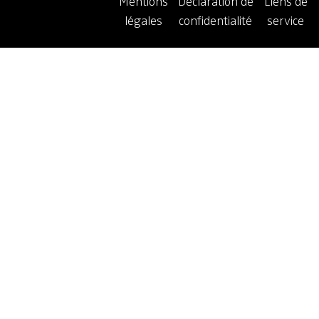
Mentions
Déclaration de
Liens de
légales
confidentialité
service