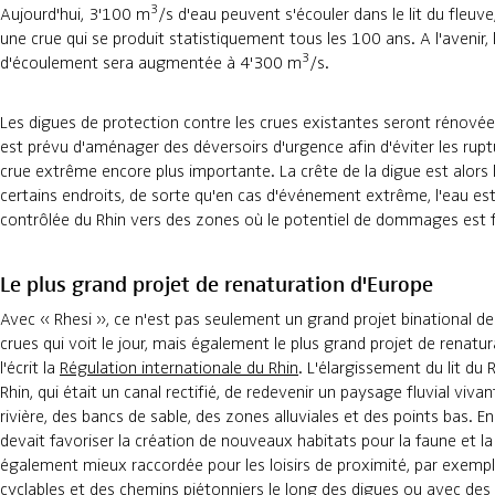
3
Aujourd'hui, 3'100 m
/s d'eau peuvent s'écouler dans le lit du fleuv
une crue qui se produit statistiquement tous les 100 ans. A l'avenir, 
3
d'écoulement sera augmentée à 4'300 m
/s.
Les digues de protection contre les crues existantes seront rénovées 
est prévu d'aménager des déversoirs d'urgence afin d'éviter les rup
crue extrême encore plus importante. La crête de la digue est alors
certains endroits, de sorte qu'en cas d'événement extrême, l'eau e
contrôlée du Rhin vers des zones où le potentiel de dommages est f
Le plus grand projet de renaturation d'Europe
Avec « Rhesi », ce n'est pas seulement un grand projet binational de
crues qui voit le jour, mais également le plus grand projet de renat
l'écrit la
Régulation internationale du Rhin
. L'élargissement du lit du
Rhin, qui était un canal rectifié, de redevenir un paysage fluvial viva
rivière, des bancs de sable, des zones alluviales et des points bas. En
devait favoriser la création de nouveaux habitats pour la faune et la
également mieux raccordée pour les loisirs de proximité, par exempl
cyclables et des chemins piétonniers le long des digues ou avec de