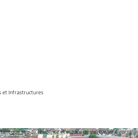
 et Infrastructures
tant que lieu de résidence et espace de vie. Basler &