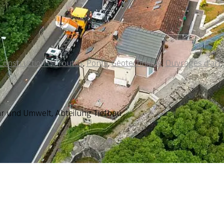
Construction de routes
,
Ponts
,
Géotechnique
,
Ouvrages d'art
r und Umwelt, Abteilung Tiefbau