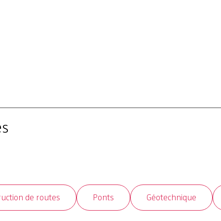
es
uction de routes
Ponts
Géotechnique