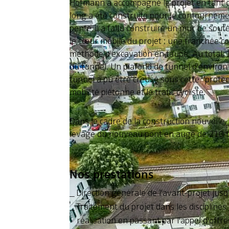
Hofmann a accompagné le projet en tant que
long a été construite pour le contournement
pente, il a fallu construire un mur de 
le cœur mobile du projet : une tranchée c
méthode d'excavation en taupe. Au total, 1 
du tunnel. Un plafond de tunnel d'environ 
tunnel a pu être creusé sous cette "protec
mobilité piétonne et le trafic cycliste.
Dans le cadre de la construction nouvelle
levage du nouveau pont en auge de 210 t
Nos prestations
Direction générale de l'avant-projet jusq
Traitement du projet dans les disciplines 
réalisation en passant par l'appel d'offre