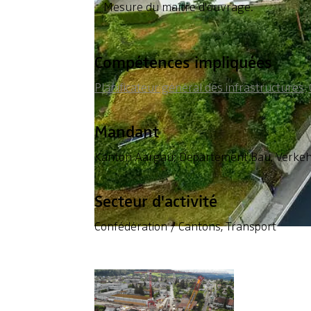
Mesure du maître d'ouvrage.
Compétences impliquées
Planificateur général des infrastructures
,
Mandant
Kanton Aargau; Departement Bau, Verkeh
Secteur d'activité
Confédération / Cantons, Transport