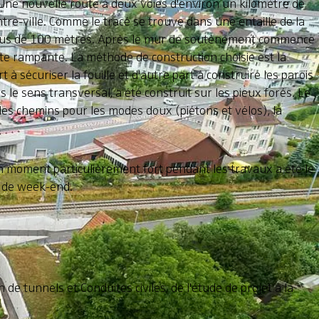
 Une nouvelle route à deux voies d'environ un kilomètre de
entre-ville. Comme le tracé se trouve dans une entaille de la
 plus de 100 mètres. Après le mur de soutènement commence
te rampante. La méthode de construction choisie est la
à sécuriser la fouille et d'autre part à construire les parois
le sens transversal, a été construit sur les pieux forés. Le
des chemins pour les modes doux (piétons et vélos), la
Un moment particulièrement fort pendant les travaux a été le
 de week-end.
 de tunnels et Conduites civiles, de l'étude de projet à la