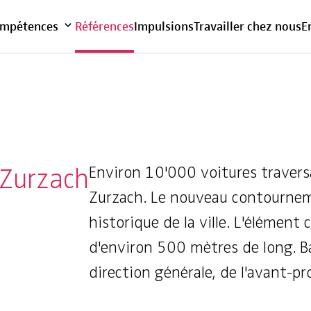
Vue d'ensemble
mpétences
Références
Impulsions
Travailler chez nous
E
 Zurzach
Environ 10'000 voitures traversa
Zurzach. Le nouveau contournem
historique de la ville. L'élément
d'environ 500 mètres de long. B
direction générale, de l'avant-pro