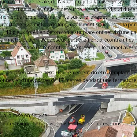
 direction générale, de l'avant-projet à la mise en service.
 à l'est de la ville. Celle-ci détourne le trafic nord-sud du c
soutènement ancré en permanence sur une longueur d'un peu
ouverte de 527 mètres de long, également située dans la pen
143 pieux forés en béton coulé sur place ont servi d'une part 
un mètre et demi d'épaisseur, partiellement précontraint dans 
tion". Une zone de rencontre a été créée sur le tunnel avec 
, un pont ferroviaire des CFF a également dû être remplacé. 
onnes et d'une portée de 17 mètres pendant une fermeture
u'à la mise en service
Géotechnique, Génie civil, Construction de routes, Construction
s