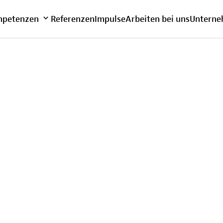
bersicht
petenzen
Referenzen
Impulse
Arbeiten bei uns
Untern