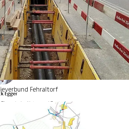
nder Experte Tiefbau
h
44 387 15 41
everbund Fehraltorf
ck Egger
r Thermische Netze und Zentralen
s
41 368 46 09