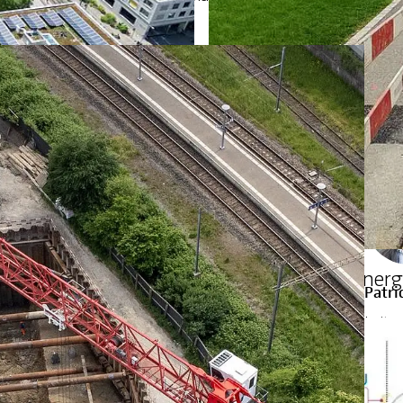
Leite
Züric
+41 
mmstadt-Prinzip
Gesamtplanung Energi
Patri
Leite
Krien
+41 