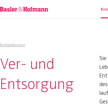
Ü
Kom
Kompetenzen
Ver- und
Sie
Leb
Ent
Entsorgung
des
lau
Ges