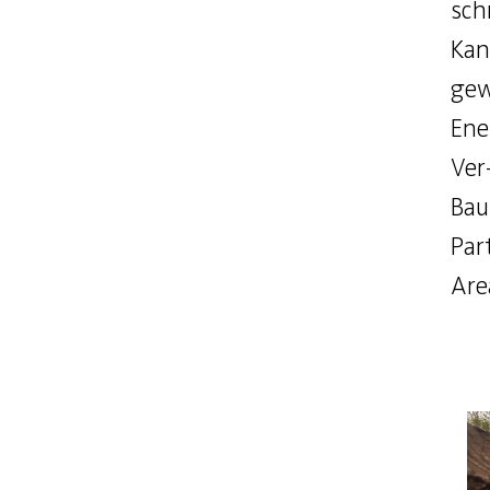
sch
Kan
gew
Ene
Ver
Bau
Par
Are