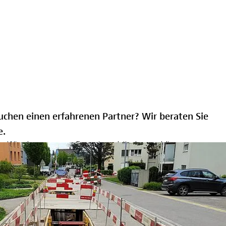
suchen einen erfahrenen Partner? Wir beraten Sie
e.
en. Wir planen ganze Energieverbünde, erschliessen
mit sehr komplexen Projekten im Untergrund und sorgen für
 beraten und begleiten unsere Kunden auch im
Fleury