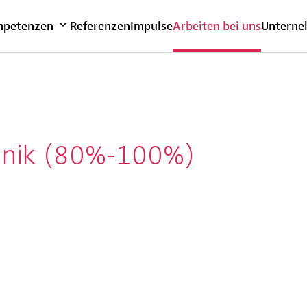
bersicht
petenzen
Referenzen
Impulse
Arbeiten bei uns
Untern
chnik (80%-100%)