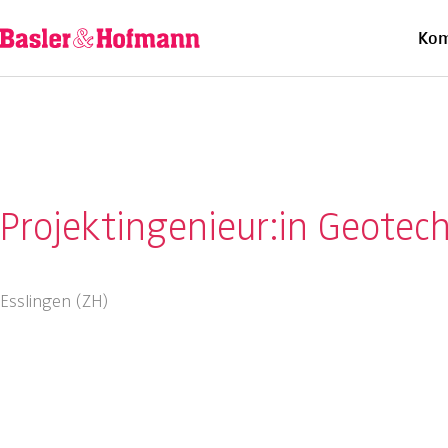
Ü
Kom
Projektingenieur:in Geote
Esslingen (ZH)