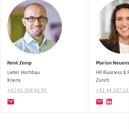
René Zemp
Marion Neuen
Leiter Hochbau
HR Business & 
Kriens
Zürich
+41 41 368 46 95
+41 44 387 13