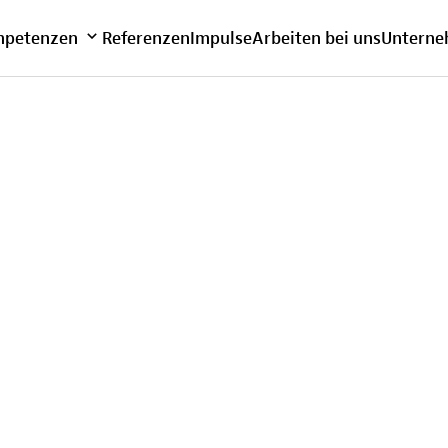
bersicht
petenzen
Referenzen
Impulse
Arbeiten bei uns
Untern