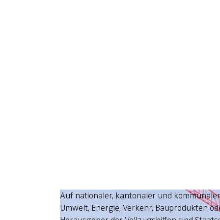
Auf nationaler, kantonaler und kommunaler 
Umwelt, Energie, Verkehr, Bauprodukten od