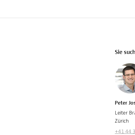
Sie suc
Peter Jo
Leiter B
Zürich
+41 44 