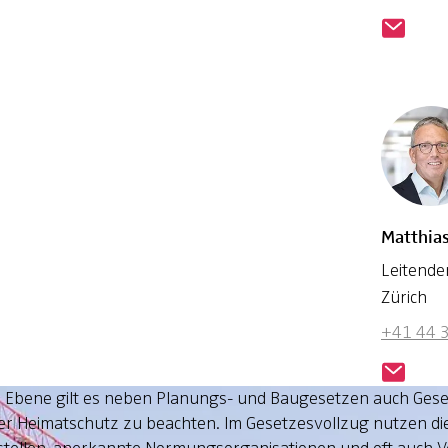
Matthia
Leitende
Zürich
+41 44 
Ebene gilt es neben Planungs- und Baugesetzen auch Gesetz
er Heimatschutz zu beachten. Im Gesetzesvollzug nutzen die