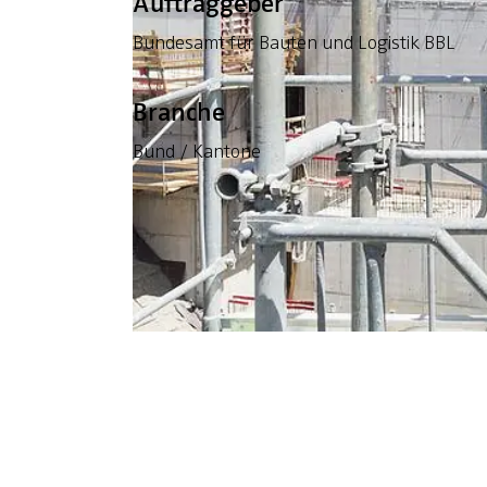
Auftraggeber
Bundesamt für Bauten und Logistik BBL
Branche
Bund / Kantone