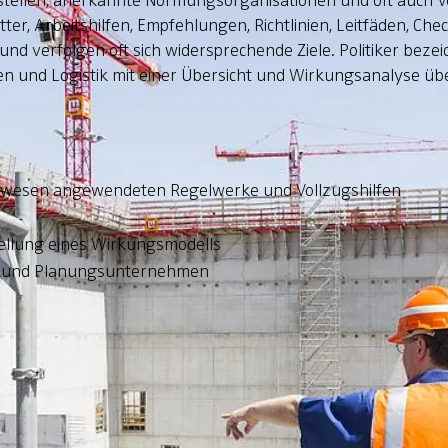
sstellen, anerkannte Normungsorganisationen und oft auch
er, Arbeitshilfen, Empfehlungen, Richtlinien, Leitfäden, Chec
 und verfolgen oft sich widersprechende Ziele. Politiker bez
n und Logistik mit einer Übersicht und Wirkungsanalyse üb
Bauwesen angewendeten Regelwerke und Vollzugshilfen
g
tellung eines Wirkungsmodells
ren und Planungsunternehmen