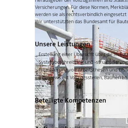
Herausgeber der Vollzugshilfen sind Staat
Versicherungen. Für diese Normen, Merkblätt
werden sie als rechtsverbindlich eingesetzt
Wir unterstützten das Bundesamt für Baute
Unsere Leistungen
Erstellung einer Übersicht über die im 
Systembeschreibung und -strukturierun
Formulierung von Arbeitsthesen und Ers
Interviews mit Vollzugsstellen, Bauher
Beteiligte Kompetenzen
Sicherheitsberatung