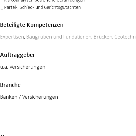
Risikoanalysen betreffend Gefährdungen
Partei-, Schied- und Gerichtsgutachten
Beteiligte Kompetenzen
Expertisen
,
Baugruben und Fundationen
,
Brücken
,
Geotechn
Auftraggeber
u.a. Versicherungen
Branche
Banken / Versicherungen