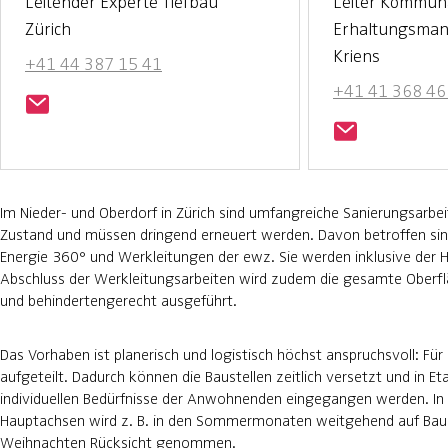
Leitender Experte Tiefbau
Leiter Kommuna
Zürich
Erhaltungsma
Kriens
+41 44 387 15 41
+41 41 368 46
Im Nieder- und Oberdorf in Zürich sind umfangreiche Sanierungsarbe
Zustand und müssen dringend erneuert werden. Davon betroffen si
Energie 360° und Werkleitungen der ewz. Sie werden inklusive der 
Abschluss der Werkleitungsarbeiten wird zudem die gesamte Oberfläc
und behindertengerecht ausgeführt.
Das Vorhaben ist planerisch und logistisch höchst anspruchsvoll: Für
aufgeteilt. Dadurch können die Baustellen zeitlich versetzt und in E
individuellen Bedürfnisse der Anwohnenden eingegangen werden. In 
Hauptachsen wird z. B. in den Sommermonaten weitgehend auf Baua
Weihnachten Rücksicht genommen.