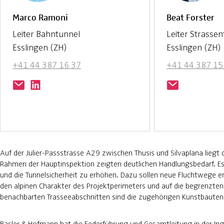
Marco Ramoni
Beat Forster
Leiter Bahntunnel
Leiter Strasse
Esslingen (ZH)
Esslingen (ZH)
+41 44 387 16 37
+41 44 387 15
Auf der Julier-Passstrasse A29 zwischen Thusis und Silvaplana liegt
Rahmen der Hauptinspektion zeigten deutlichen Handlungsbedarf. E
und die Tunnelsicherheit zu erhöhen. Dazu sollen neue Fluchtwege e
den alpinen Charakter des Projektperimeters und auf die begrenzten 
benachbarten Trasseeabschnitten sind die zugehörigen Kunstbauten 
Basler & Hofmann hat die Federführung und Gesamtleitung in der In