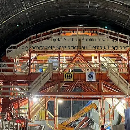
n aus einer Hand
ng, Koordination Architektur, Gebäudetechnik, Geologie, Ba
em parallel laufenden Projekt Ausbau Publikumsanlagen de
nahme für die Fachgebiete Spezialtiefbau, Tiefbau, Tragkon
au
,
Baugruben und Fundationen
,
Brandschutz
,
Brücken
,
Geot