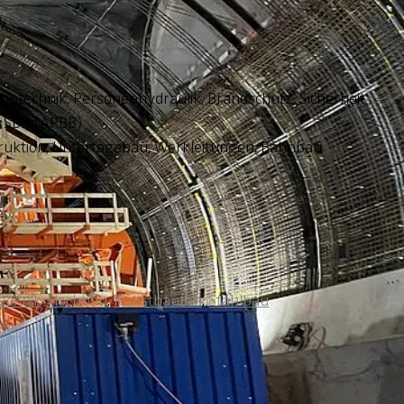
hntechnik, Personenhydraulik, Brandschutz, Sicherheit
r SBB (APBB)
struktion, Untertagebau, Werkleitungen, Bahnbau
echnik
,
Hochbau
,
Kunstbauten
,
Stahlbau