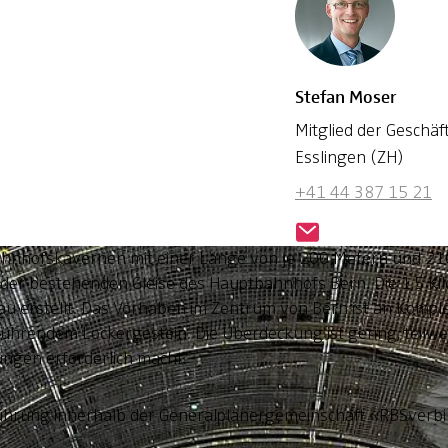
Stefan Moser
Mitglied der Geschäf
Esslingen (ZH)
+41 44 387 15 21
ahnhofskavernen mit einer Länge von je 200 Metern und 210
der bestehenden Gleise des Hauptbahnhofs Bern. Die 1,5 Kil
au erstellt. Das Vorhaben im Zentrum von Bern ist an Kompl
rführendem Lockergestein. Die Überdeckung ist gering, teilw
ngen erforderlich macht.
ührung innerhalb der Generalplanergemeinschaft «RBSverbi