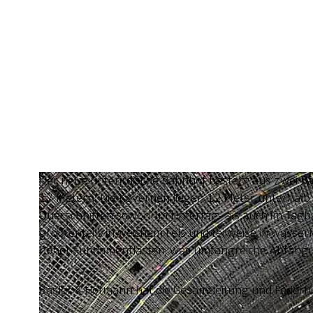
Der neue unterirdische Bahnhof besteht aus zwei B
17 Metern. Die Kavernen liegen 12 Meter unterhalb 
Querschnitten sowohl im Untertag- als auch im Tagb
größtenteils in weichem Fels und teilweise in wasse
hoher Fundamentlasten, was umfangreiche Abfangu
Basler & Hofmann hat die Gesamtleitung und Federf