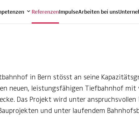
bersicht
petenzen
Referenzen
Impulse
Arbeiten bei uns
Untern
tbahnhof in Bern stösst an seine Kapazitäts
en neuen, leistungsfähigen Tiefbahnhof mit v
ecke. Das Projekt wird unter anspruchsvollen 
Bauprojekten und unter laufendem Bahnhofsbet