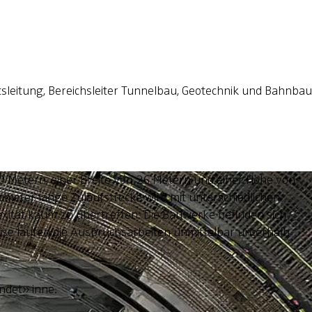
tsleitung, Bereichsleiter Tunnelbau, Geotechnik und Bahnbau
 Metern, einer Breite von 26 Metern und einer Höhe von
ometer lange Zulaufstrecke wird mit unterschiedlichen
exität kaum zu übertreffen: Die Bauwerke befinden sich
eise laufen die Ausbruchsarbeiten unmittelbar unterhalb
ndet» inne.