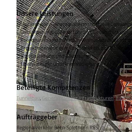
Unsere Leistungen
Umfassendes Generalplanermandat: alle Leistunge
Gesamtleitung, IG-Federführung, Gesamtterminplanu
Koordination und Schnittstellenmanagement mit d
Projektingenieur vom Vorprojekt bis zur Inbetrieb
Chefbauleitung und Bauleitung
Überwachung und Beweissicherung
Beteiligte Kompetenzen
Tunnelbau
,
Generalplanung Infrastrukturen
,
Bahnb
Auftraggeber
Regionalverkehr Bern-Solothurn RBS