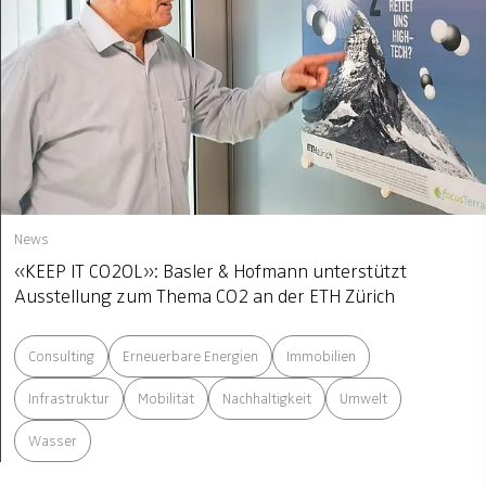
News
«KEEP IT CO2OL»: Basler & Hofmann unterstützt
Ausstellung zum Thema CO2 an der ETH Zürich
Consulting
Erneuerbare Energien
Immobilien
Infrastruktur
Mobilität
Nachhaltigkeit
Umwelt
Wasser