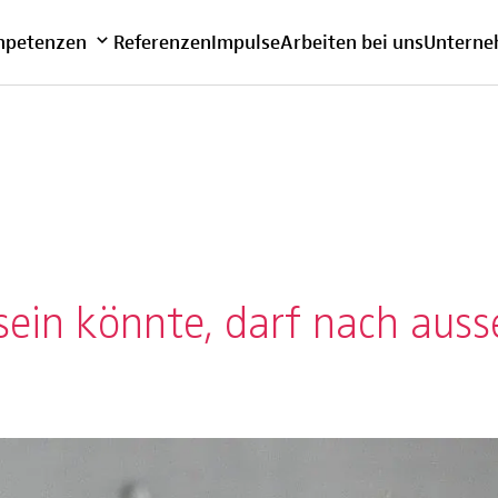
bersicht
petenzen
Referenzen
Impulse
Arbeiten bei uns
Untern
sein könnte, darf nach aus